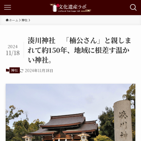
ホーム
神社
湊川神社 「楠公さん」と親しま
2024
れて約150年、地域に根差す温か
11/18
い神社。
神社
2024年11月18日