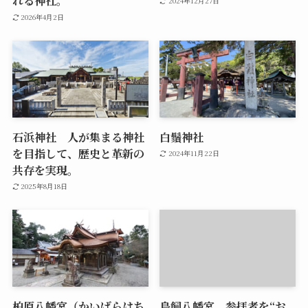
れる神社。
2024年12月27日
2026年4月2日
石浜神社 人が集まる神社
白鬚神社
を目指して、歴史と革新の
2024年11月22日
共存を実現。
2025年8月18日
柏原八幡宮（かいばらはち
鳥飼八幡宮 参拝者を“お