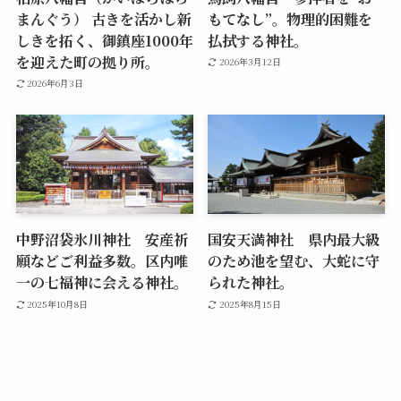
まんぐう） 古きを活かし新
もてなし”。物理的困難を
しきを拓く、御鎮座1000年
払拭する神社。
を迎えた町の拠り所。
2026年3月12日
2026年6月3日
中野沼袋氷川神社 安産祈
国安天満神社 県内最大級
願などご利益多数。区内唯
のため池を望む、大蛇に守
一の七福神に会える神社。
られた神社。
2025年10月8日
2025年8月15日