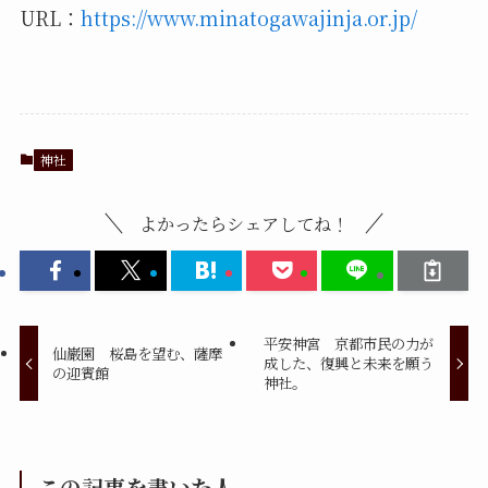
URL：
https://www.minatogawajinja.or.jp/
神社
よかったらシェアしてね！
平安神宮 京都市民の力が
仙巌園 桜島を望む、薩摩
成した、復興と未来を願う
の迎賓館
神社。
この記事を書いた人