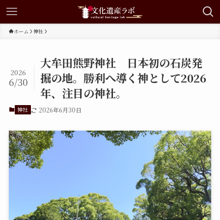
ホーム
神社
大牟田熊野神社 日本初の石炭発
2026
掘の地。勝利へ導く神として2026
6/30
年、注目の神社。
神社
2026年6月30日