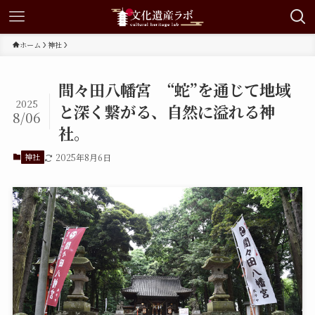
ホーム
神社
間々田八幡宮 “蛇”を通じて地域
2025
と深く繋がる、自然に溢れる神
8/06
社。
神社
2025年8月6日