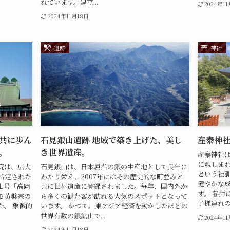
れています。建立...
2024年1
2024年11月18日
遺跡
神社
共に歩ん
石見銀山遺跡 地域で築き上げた、美し
産泰神
。
き世界遺産。
産泰神社
に親しま
院は、広大
石見銀山は、日本屈指の銀の生産地として長年に
という社
指定された
わたり栄え、2007年にはその歴史的な町並みと
健やかな
山号「高岡
共に世界遺産に登録されました。毎年、国内外か
す。 参拝
る黄檗宗の
ら多くの観光客が訪れる人気のスポットとなって
子様連れの家
た。 象徴的
います。 かつて、東アジア経済を動かしたほどの
世界有数の銀鉱山で...
2024年1
2024年11月18日