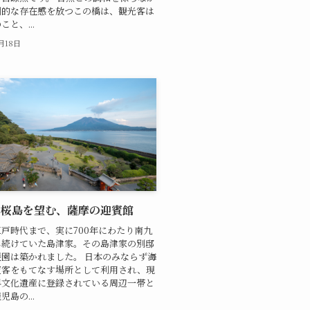
倒的な存在感を放つこの橋は、観光客は
と、...
1月18日
 桜島を望む、薩摩の迎賓館
戸時代まで、実に700年にわたり南九
し続けていた島津家。その島津家の別邸
園は築かれました。 日本のみならず海
賓客をもてなす場所として利用され、現
界文化遺産に登録されている周辺一帯と
島の...