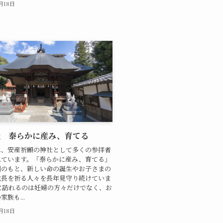
1月18日
社 泰らかに産み、育てる
は、安産祈願の神社として多くの参拝者
れています。「泰らかに産み、育てる」
訓のもと、新しい命の誕生やお子さまの
成長を祈る人々を長年見守り続けていま
に訪れるのは妊婦の方々だけでなく、お
族も...
1月18日