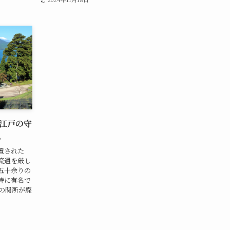
江戸の守
。
置された
流通を厳し
五十余りの
特に有名で
の関所が廃