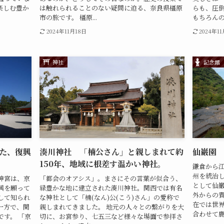
楽しむ豊か
は触れられることのない疑問に迫る、奈良県橿原
らも、圧
市の旅です。 橿原...
もちろんのこ
2024年11月18日
2024年1
神社
記念館
た、復興
湊川神社 「楠公さん」と親しまれて約
仙巌園
150年、地域に根差す温かい神社。
鎌倉から江
州を統治
神宮は、京
「都会のオアシス」。まさにその言葉が似合う、
として仙巌
興を願って
緑豊かな地に建立された湊川神社。関西では有名
外からの
して知られ
な神社として「楠(なん)公(こう)さん」の愛称で
在では世
一方で、関
親しまれてきました。 地元の人々との繋がりを大
合わせて鹿児
す。 「京
切に、お宮参り、七五三など様々な場面で参拝さ