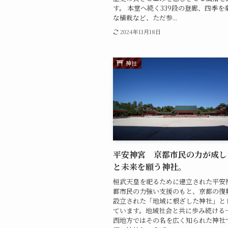
す。 本堂へ続く339段の登廊、四季を
な植栽など、ただ参...
2024年11月18日
神社
平安神宮 京都市民の力が成し
と未来を願う神社。
桓武天皇を祀るために建立された平安
都市民の力強い支援のもと、京都の復
設立された「地域に根ざした神社」と
ています。地域社会と共に歩み続ける
西地方ではその名を広く知られた神社で