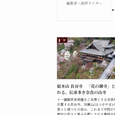
編集者・取材ライター
寺
総本山 長谷寺 「花の御寺」
れる、伝承多き奈良の山寺
十一面観世音菩薩をご本尊とする奈良
位置する長谷寺。初瀬山(はつせやま)
堂々と建つその姿は、これまで寺院が
歴史の長さと重みを感じさせる風格を