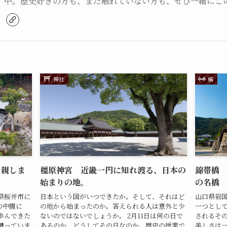
中。歴史好きの方も、まだ触れていない方も、ぜひ一緒にこ
神社
橋
と親しま
橿原神宮 近畿一円に知れ渡る、日本の
錦帯橋
始まりの地。
の名橋
県桜井市に
日本という国がいつできたか。そして、それはど
山口県岩
の中腹に
の地から始まったのか。答えられる人は意外と少
一つとし
歩んできた
ないのではないでしょうか。 2月11日は何の日で
されるそ
纏っていま
あるのか、どうしてその日なのか。歴史の授業で
美しさは一