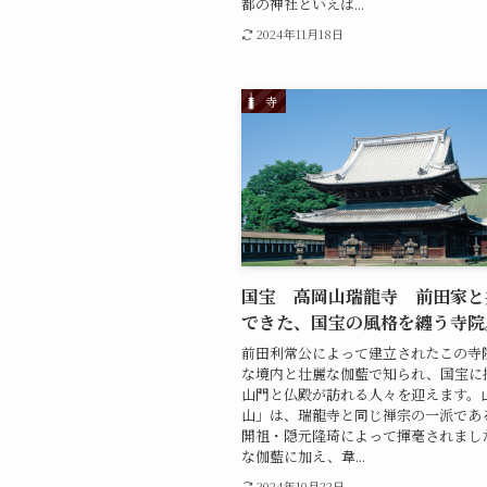
都の神社といえば...
2024年11月18日
寺
国宝 高岡山瑞龍寺 前田家と
できた、国宝の風格を纏う寺院
前田利常公によって建立されたこの寺
な境内と壮麗な伽藍で知られ、国宝に
山門と仏殿が訪れる人々を迎えます。
山」は、瑞龍寺と同じ禅宗の一派であ
開祖・隠元隆琦によって揮毫されまし
な伽藍に加え、韋...
2024年10月22日