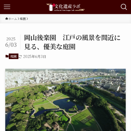
ホーム
庭園
岡山後楽園 江戸の風景を間近に
2025
6/03
見る、優美な庭園
庭園
2025年6月3日