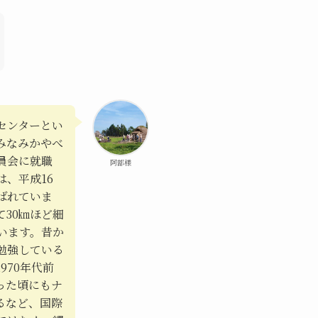
センターとい
みなみかやべ
員会に就職
阿部様
、平成16
ばれていま
30㎞ほど細
います。昔か
勉強している
970年代前
った頃にもナ
るなど、国際