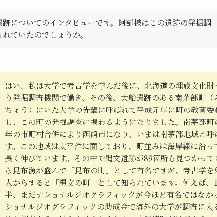
遺跡についてのインタビューです。阿部様はこの遺跡の発掘調
られていたのでしょうか。
はい、私は大学で考古学を学んだ後に、北海道の埋蔵文化財
う発掘調査機関で働き、その後、大船遺跡のある南茅部町（
ちょう）にいた大学の先輩に呼ばれて平成元年に町の教育委
し、この町の発掘調査に携わるようになりました。南茅部町は
年の市町村合併により函館市になり、いまは南茅部地域と呼
す。この地域は太平洋に面しており、町並みは海岸線に沿って
長く伸びています。その中で縄文遺跡が89箇所も見つかって
ら昆布漁が盛んで「昆布の町」として有名ですが、考古学を
人からすると「縄文の町」として知られています。例えば、1
半、まだナショナルジオグラフィックが今ほど有名ではなか
ショナルジオグラフィックの助成金で海外の大学が調査に入