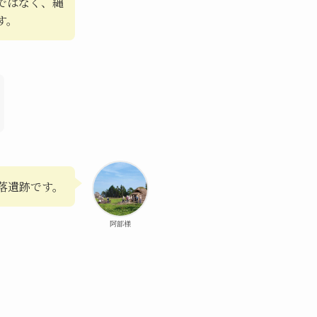
ではなく、縄
す。
落遺跡です。
阿部様