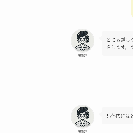
とても詳し
きします。
編集部
具体的には
編集部