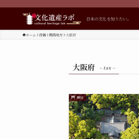
日本の文化を知りたい。
ホーム
投稿
関西地方
大阪府
大阪府
– tax –
神社