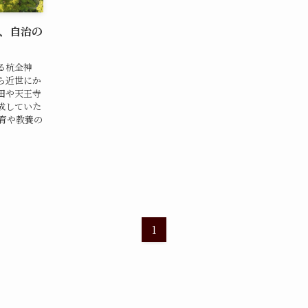
、自治の
る杭全神
ら近世にか
田や天王寺
成していた
育や教養の
1