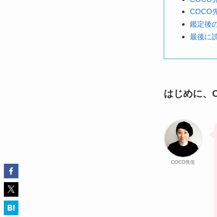
COC
鑑定後
最後に
はじめに、
COCO先生