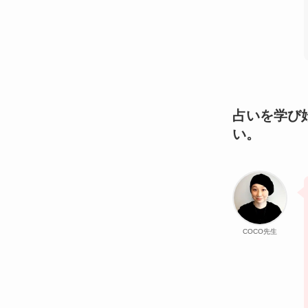
占いを学び
い。
COCO先生