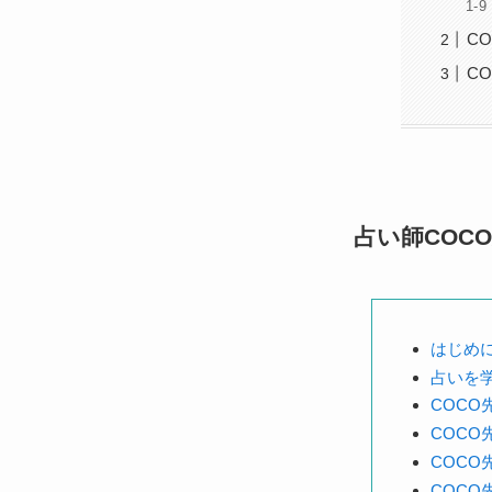
C
C
占い師COC
はじめ
占いを
COC
COC
COC
COC