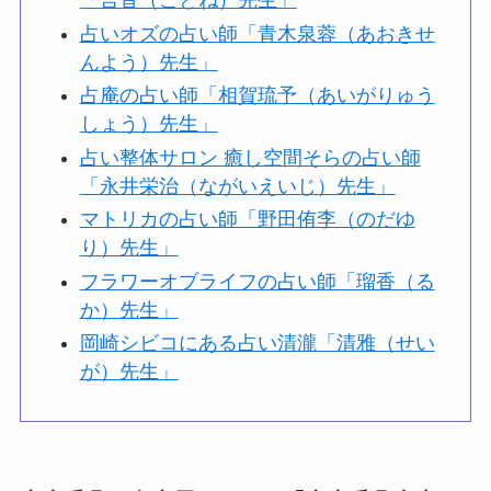
「言音（ことね）先生」
占いオズの占い師「青木泉蓉（あおきせ
んよう）先生」
占庵の占い師「相賀琉予（あいがりゅう
しょう）先生」
占い整体サロン 癒し空間そらの占い師
「永井栄治（ながいえいじ）先生」
マトリカの占い師「野田侑李（のだゆ
り）先生」
フラワーオブライフの占い師「瑠香（る
か）先生」
岡崎シビコにある占い清瀧「清雅（せい
が）先生」