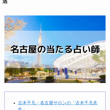
選
古木千凡・名古屋サロンの「古木千凡先
生」