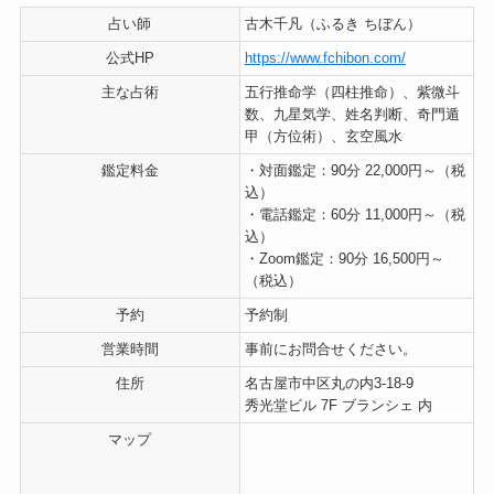
占い師
古木千凡（ふるき ちぼん）
公式HP
https://www.fchibon.com/
主な占術
五行推命学（四柱推命）、紫微斗
数、九星気学、姓名判断、奇門遁
甲（方位術）、玄空風水
鑑定料金
・対面鑑定：90分 22,000円～（税
込）
・電話鑑定：60分 11,000円～（税
込）
・Zoom鑑定：90分 16,500円～
（税込）
予約
予約制
営業時間
事前にお問合せください。
住所
名古屋市中区丸の内3-18-9
秀光堂ビル 7F ブランシェ 内
マップ