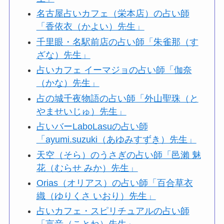
名古屋占いカフェ（栄本店）の占い師
「香依衣（かよい）先生」
千里眼・名駅前店の占い師「朱雀那（す
ざな）先生」
占いカフェ イーマジョの占い師「伽奈
（かな）先生」
占の城千夜物語の占い師「外山聖珠（と
やませいじゅ）先生」
占いバーLaboLasuの占い師
「ayumi.suzuki（あゆみすずき）先生」
天空（そら）のうさぎの占い師「邑瀨 魅
花（むらせ みか）先生」
Orias（オリアス）の占い師「百合草衣
織（ゆりくさ いおり）先生」
占いカフェ・スピリチュアルの占い師