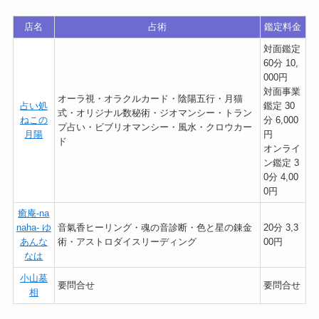
店名
占術
鑑定料金
対面鑑定
60分 10,
000円
対面事業
オーラ視・オラクルカード・陰陽五行・月猫
占い処
鑑定 30
式・オリジナル数秘術・ジオマンシー・トラン
ねこの
分 6,000
プ占い・ビブリオマンシー・風水・クロウカー
月陽
円
ド
オンライ
ン鑑定 3
0分 4,00
0円
癒庵-na
naha- ゆ
音氣香ヒーリング・魂の音診断・色と星の錬金
20分 3,3
あんな
術・アストロダイスリーディング
00円
なは
小山墓
要問合せ
要問合せ
相