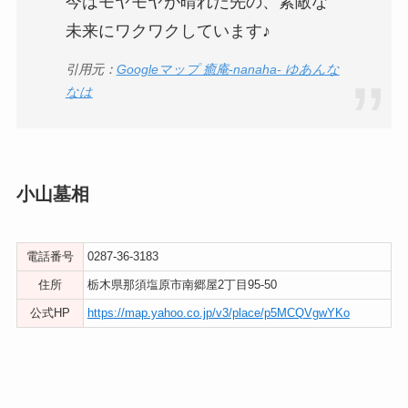
今はモヤモヤが晴れた先の、素敵な
未来にワクワクしています♪
引用元：
Googleマップ 癒庵-nanaha- ゆあんな
なは
小山墓相
電話番号
0287-36-3183
住所
栃木県那須塩原市南郷屋2丁目95-50
公式HP
https://map.yahoo.co.jp/v3/place/p5MCQVgwYKo