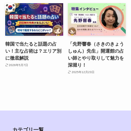
韓国で当たると話題の占
「先野響春（さきのきょう
い！主な占術は？エリア別
しゅん）先生」開運館の占
に徹底解説
い師とやり取りして魅力を
深堀り！
2026年5月7日
2025年12月23日
カテゴリ一覧