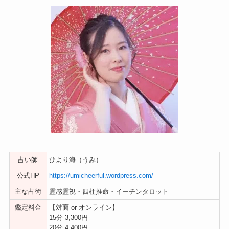
占い師
ひより海（うみ）
公式HP
https://umicheerful.wordpress.com/
主な占術
霊感霊視・四柱推命・イーチンタロット
鑑定料金
【対面 or オンライン】
15分 3,300円
20分 4,400円