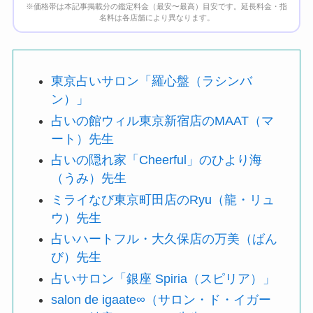
※価格帯は本記事掲載分の鑑定料金（最安〜最高）目安です。延長料金・指
名料は各店舗により異なります。
東京占いサロン「羅心盤（ラシンバ
ン）」
占いの館ウィル東京新宿店のMAAT（マ
ート）先生
占いの隠れ家「Cheerful」のひより海
（うみ）先生
ミライなび東京町田店のRyu（龍・リュ
ウ）先生
占いハートフル・大久保店の万美（ばん
び）先生
占いサロン「銀座 Spiria（スピリア）」
salon de igaate∞（サロン・ド・イガー