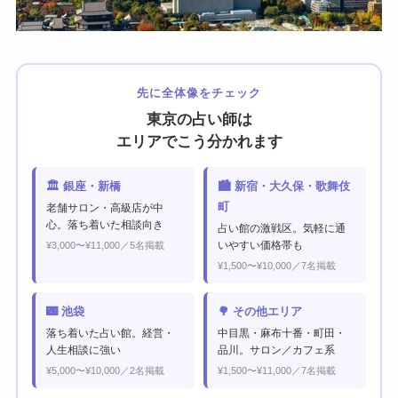
先に全体像をチェック
東京の占い師は
エリアでこう分かれます
🏛 銀座・新橋
🏙 新宿・大久保・歌舞伎
町
老舗サロン・高級店が中
心。落ち着いた相談向き
占い館の激戦区。気軽に通
いやすい価格帯も
¥3,000〜¥11,000／5名掲載
¥1,500〜¥10,000／7名掲載
🌃 池袋
🌳 その他エリア
落ち着いた占い館。経営・
中目黒・麻布十番・町田・
人生相談に強い
品川。サロン／カフェ系
¥5,000〜¥10,000／2名掲載
¥1,500〜¥11,000／7名掲載