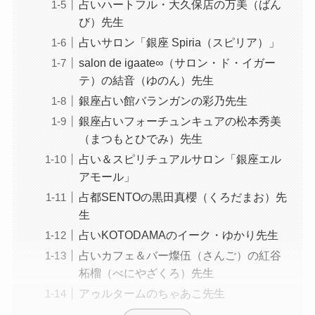
占いハートフル・大久保店の万美（ばん
び）先生
占いサロン「銀座 Spiria（スピリア）」
salon de igaate∞（サロン・ド・イガー
テ）の結音（ゆのん）先生
銀座占い館バランガンの彩乃先生
銀座占いフォーチュンキュアの松本秀美
（まつもとひでみ）先生
占い＆スピリチュアルサロン「銀座エル
アモール」
占都SENTOの黒田真櫻（くろだまお）先
生
占いKOTODAMAのイーク・ゆかり先生
占いカフェ＆バー燦伍（さんご）の紅谷
柘榴（べにやざくろ）先生
アゥルタームのちゃあこ先生