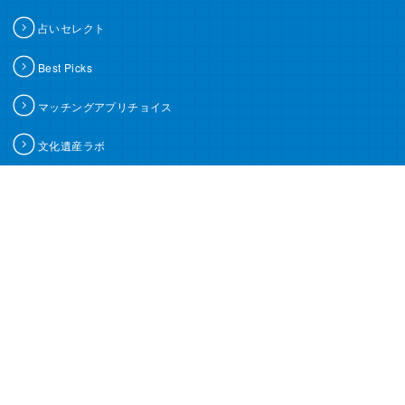
占いセレクト
Best Picks
マッチングアプリチョイス
文化遺産ラボ
ミツケル
Jcation
沖楽
沖楽ブログ