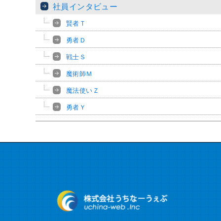
社員インタビュー
賢者Ｔ
勇者Ｄ
戦士Ｓ
魔術師Ｍ
魔法使いＺ
勇者Ｙ