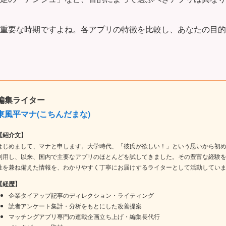
る重要な時期ですよね。各アプリの特徴を比較し、あなたの目
編集ライター
東風平マナ(こちんだまな)
【紹介文】
はじめまして、マナと申します。大学時代、「彼氏が欲しい！」という思いから初
利用し、以来、国内で主要なアプリのほとんどを試してきました。その豊富な経験
性を兼ね備えた情報を、わかりやすく丁寧にお届けするライターとして活動してい
【経歴】
企業タイアップ記事のディレクション・ライティング
読者アンケート集計・分析をもとにした改善提案
マッチングアプリ専門の連載企画立ち上げ・編集長代行