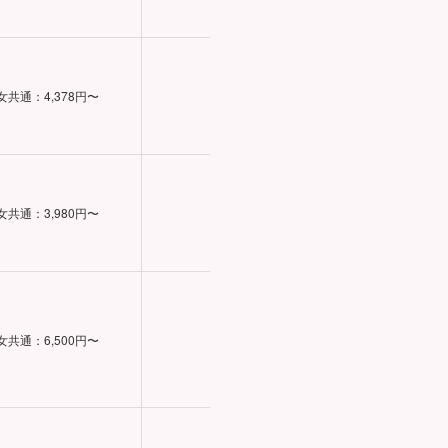
リクルート運営、
女共通：4,378円〜
約40%
あ
30代が過半数、
女共通：3,980円〜
57%
ト
女共通：6,500円〜
約35%
メッセージ不