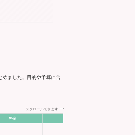
とめました。目的や予算に合
スクロールできます
料金
30代比率
おすすめ