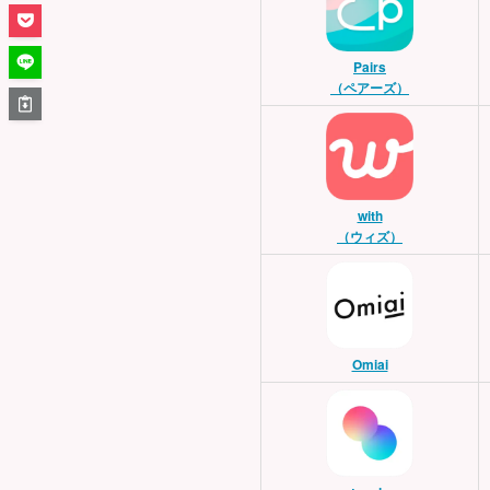
Pairs
（ペアーズ）
with
（ウィズ）
Omiai