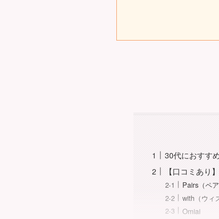
30代におすす
【口コミあり】
Pairs（ペ
with（ウィ
Omiai