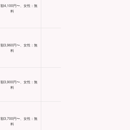
額4,100円〜、女性：無
国内最大級、地方
34.6%
料
い
額3,960円〜、女性：無
価値観診断で内面
25.5%
料
グ
額3,900円〜、女性：無
30代が最多、結
44.1%
料
会
額3,700円〜、女性：無
25.4%
「おでかけ」機
料