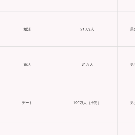
婚活
210万人
男
婚活
31万人
男
デート
100万人（推定）
男