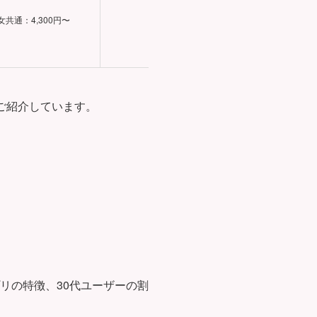
女共通：4,300円〜
34.5%
6ヶ月以内交
ご紹介しています。
リの特徴、30代ユーザーの割