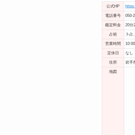
公式HP
https
電話番号
050-
鑑定料金
20分
占術
卜占
営業時間
10:0
定休日
なし
住所
岩手
地図