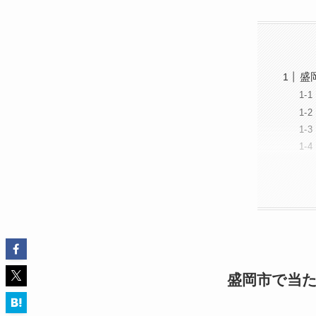
盛
盛岡市で当た