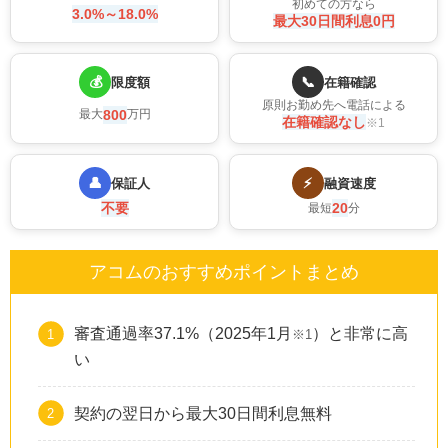
初めての方なら
3.0%～18.0%
最大30日間利息0円
💰
📞
限度額
在籍確認
原則お勤め先へ電話による
800
最大
万円
在籍確認なし
※1
👤
⚡
保証人
融資速度
不要
20
最短
分
アコムのおすすめポイントまとめ
審査通過率37.1%（2025年1月
）と非常に高
※1
い
契約の翌日から最大30日間利息無料