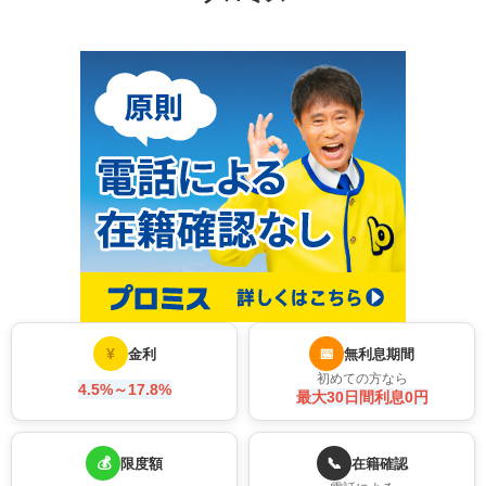
¥
📅
金利
無利息期間
初めての方なら
4.5%～17.8%
最大30日間利息0円
💰
📞
限度額
在籍確認