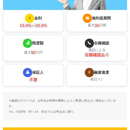
¥
📅
金利
無利息期間
15.0%～20.0%
30
最大
日間
💰
📞
限度額
在籍確認
電話による
50
最大
万円
在籍確認あり
👤
⚡
保証人
融資速度
不要
即日
※1
※融資のスピードは、お申込み時間や審査によりご希望に添えない場合がございま
す。
※1：当日09：00～14：00までにお申込みに限り。