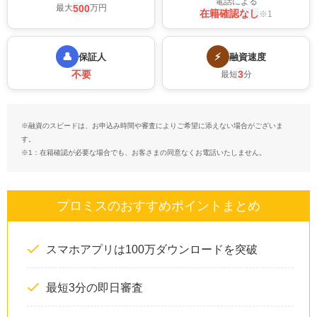
電話による
500
最大
万円
在籍確認なし
※1
👤
⚡
保証人
融資速度
不要
3
最短
分
※融資のスピードは、お申込み時間や審査によりご希望に添えない場合がございま
す。
※1：在籍確認が必要な場合でも、お客さまの同意なくお電話いたしません。
プロミスのおすすめポイントまとめ
スマホアプリは100万ダウンロードを突破
最短3分の即日審査