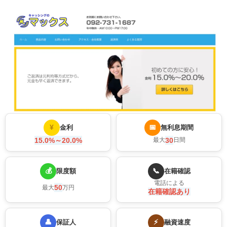
¥
📅
金利
無利息期間
15.0%～20.0%
30
最大
日間
💰
📞
限度額
在籍確認
電話による
50
最大
万円
在籍確認あり
👤
⚡
保証人
融資速度