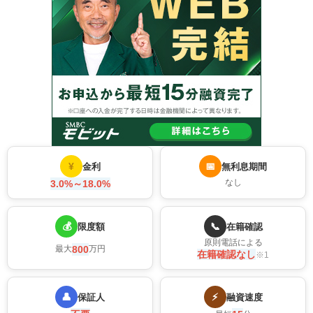
¥
📅
金利
無利息期間
なし
3.0%～18.0%
💰
📞
限度額
在籍確認
原則電話による
800
最大
万円
在籍確認なし
※1
👤
⚡
保証人
融資速度