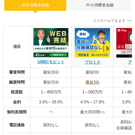
大手消費者金融
中小消費者金融
スクロールできます
項目
SMBCモビット
プロミス
ア
審査時間
最短15分
最短3分
最短2
融資時間
最短15分
最短3分
最短2
限度額
1～800万円
1～500万円
1～80
金利
3.0%～18.0%
4.5%～17.8%
3.0%～
無利息期間
━
最大30日間
最大30
※5
原則お
電話連絡
原則なし
原則なし
在籍確認