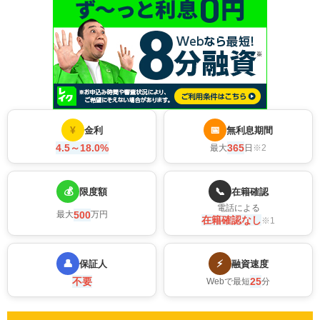
¥
📅
金利
無利息期間
4.5～18.0%
365
最大
日
※2
💰
📞
限度額
在籍確認
電話による
500
最大
万円
在籍確認なし
※1
👤
⚡
保証人
融資速度
不要
25
Webで最短
分