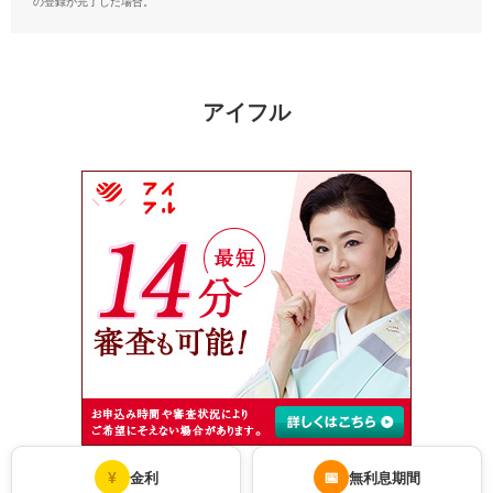
の登録が完了した場合。
アイフル
¥
📅
金利
無利息期間