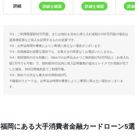
詳細
詳細を確認
詳細を確認
詳細
※1：ご利用限度額50万円超、または他社を含めた借り入れ金額が100万円超の場合は
源泉徴収票など収入を証明するものが必要です。
※2：お申込時間や審査によりご希望に添えない場合がございます。
※3：在籍確認が必要な場合でも、お客さまの同意なくお電話いたしません。
※4：初回契約の方を対象に、Webでのお申込みかつご契約額が50万円以上（お借入れ
額1万円でも可能）で、契約後59日以内に収入証明書類の提出とレイクでの登録が完了
した場合、365日間無利息でご利用可能。
※5：初めての方なら最大30日間利息0円。
※融資のスピードは、お申込み時間や審査によりご希望に添えない場合がございま
す。
福岡にある大手消費者金融カードローン5選