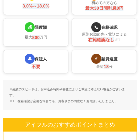
初めての方なら
3.0%～18.0%
最大30日間利息0円
💰
📞
限度額
在籍確認
原則お勤め先へ電話による
800
最大
万円
在籍確認なし
※1
👤
⚡
保証人
融資速度
不要
18
最短
分
※融資のスピードは、お申込み時間や審査によりご希望に添えない場合がございま
す。
※1：在籍確認が必要な場合でも、お客さまの同意なくお電話いたしません。
アイフルのおすすめポイントまとめ