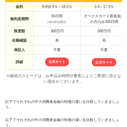
金利
年利4.9％～18.0％
3.9～17.9％
55日間
オークスカード新規加入
無利息期間
の方のみ365日間
（Web申込限定）
限度額
300万円
300万円
在籍確認
有
有
保証人
不要
不要
詳細
公式サイト
公式サイト
※融資のスピードは、お申込み時間や審査によりご希望に添えな
い場合がございます。
以下でそれぞれの中小消費者金融の特徴の違いを比較していきましょ
う。
以下でそれぞれの中小消費者金融の特徴の違いを比較していきましょ
う。