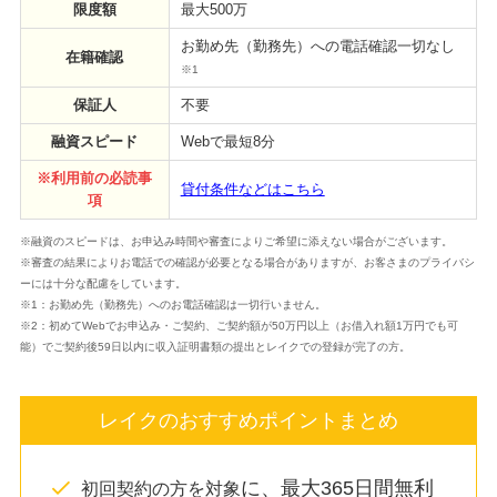
限度額
最大500万
お勤め先（勤務先）への電話確認一切なし
在籍確認
※1
保証人
不要
融資スピード
Webで最短8分
※利用前の必読事
貸付条件などはこちら
項
※融資のスピードは、お申込み時間や審査によりご希望に添えない場合がございます。
※審査の結果によりお電話での確認が必要となる場合がありますが、お客さまのプライバシ
ーには十分な配慮をしています。
※1：お勤め先（勤務先）へのお電話確認は一切行いません。
※2：初めてWebでお申込み・ご契約、ご契約額が50万円以上（お借入れ額1万円でも可
能）でご契約後59日以内に収入証明書類の提出とレイクでの登録が完了の方。
レイクのおすすめポイントまとめ
に、最大365日間無利
初回契約の方を対象