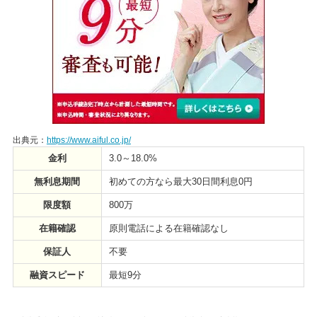
出典元：
https://www.aiful.co.jp/
金利
3.0～18.0%
無利息期間
初めての方なら最大30日間利息0円
限度額
800万
在籍確認
原則電話による在籍確認なし
保証人
不要
融資スピード
最短9分