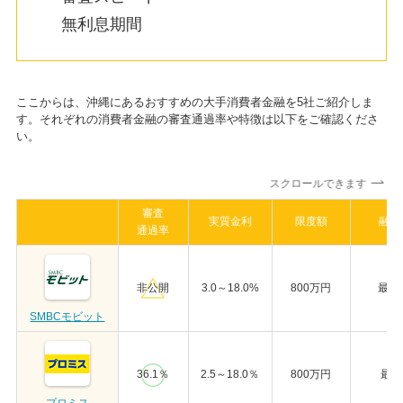
無利息期間
ここからは、沖縄にあるおすすめの大手消費者金融を5社ご紹介しま
す。それぞれの消費者金融の審査通過率や特徴は以下をご確認くださ
い。
スクロールできます
審査
実質金利
限度額
融資
通過率
非公開
3.0～18.0%
800万円
最短
SMBCモビット
36.1％
2.5～18.0％
800万円
最短
プロミス