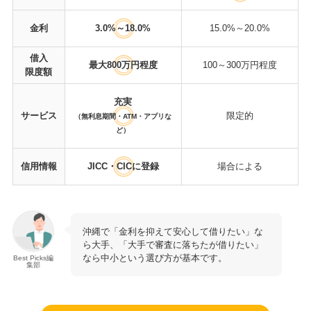
金利
3.0%～18.0%
15.0%～20.0%
借入
最大800万円程度
100～300万円程度
限度額
充実
サービス
限定的
（無利息期間・ATM・アプリな
ど）
信用情報
JICC・CICに登録
場合による
沖縄で「金利を抑えて安心して借りたい」な
ら大手、「大手で審査に落ちたが借りたい」
なら中小という選び方が基本です。
Best Picks編
集部