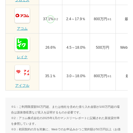
37.1%
2.4～17.9％
800万円
最短
※2
※1
アコム
26.6%
4.5～18.0%
500万円
Webで
レイク
35.1％
3.0～18.0%
800万円
最短
※1
アイフル
※1：ご利用限度額50万円超、または他社を含めた借り入れ金額が100万円超の場
合は源泉徴収票など収入を証明するものが必要です。
※2：アコム株式会社の2025年1月のマンスリーレポートに記載された新規貸付率
を参照しています。
※3：初回契約の方を対象に、Webでのお申込みかつご契約額が50万円以上（お借