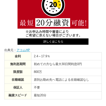
出典元：
アコムHP
金利
2.4～17.9％
無利息期間
初めての方なら最大30日間利息0円
限度額
800万
在籍確認
原則お勤め先へ電話による在籍確認なし
保証人
不要
融資スピード
最短20分