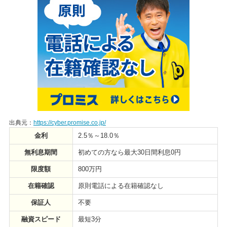
出典元：
https://cyber.promise.co.jp/
金利
2.5％～18.0％
無利息期間
初めての方なら最大30日間利息0円
限度額
800万円
在籍確認
原則電話による在籍確認なし
保証人
不要
融資スピード
最短3分