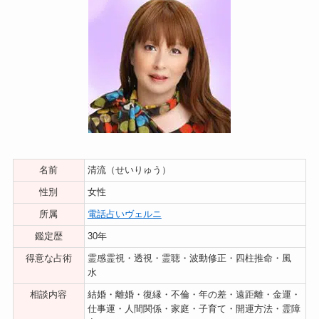
名前
清流（せいりゅう）
性別
女性
所属
電話占いヴェルニ
鑑定歴
30年
得意な占術
霊感霊視・透視・霊聴・波動修正・四柱推命・風
水
相談内容
結婚・離婚・復縁・不倫・年の差・遠距離・金運・
仕事運・人間関係・家庭・子育て・開運方法・霊障