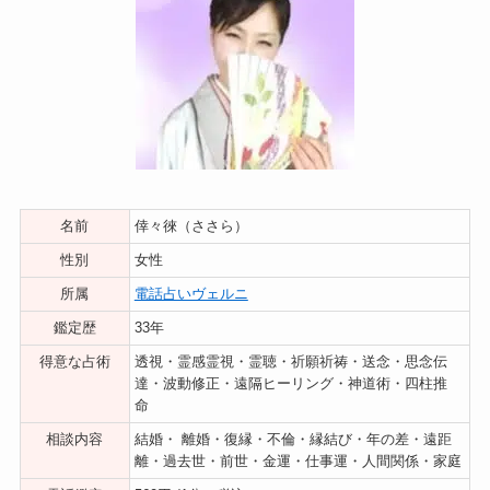
名前
倖々徠（ささら）
性別
女性
所属
電話占いヴェルニ
鑑定歴
33年
得意な占術
透視・霊感霊視・霊聴・祈願祈祷・送念・思念伝
達・波動修正・遠隔ヒーリング・神道術・四柱推
命
相談内容
結婚・ 離婚・復縁・不倫・縁結び・年の差・遠距
離・過去世・前世・金運・仕事運・人間関係・家庭