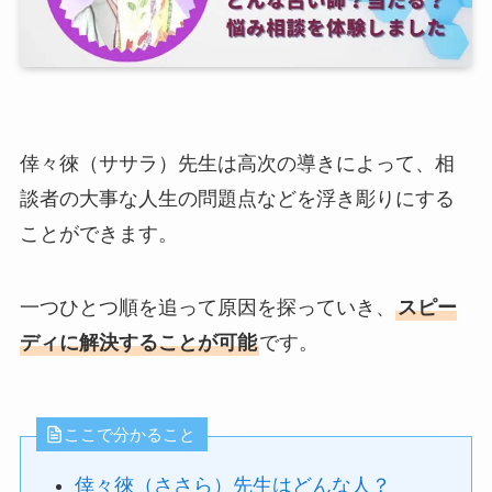
倖々徠（ササラ）先生は高次の導きによって、相
談者の大事な人生の問題点などを浮き彫りにする
ことができます。
一つひとつ順を追って原因を探っていき、
スピー
ディに解決することが可能
です。
ここで分かること
倖々徠（ささら）先生はどんな人？