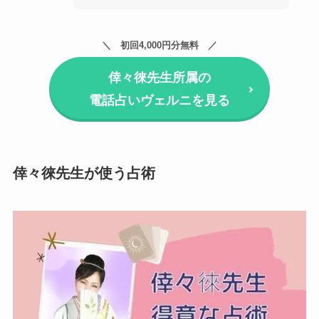
初回4,000円分無料
倖々徠先生所属の
電話占いヴェルニを見る
倖々徠先生が使う占術