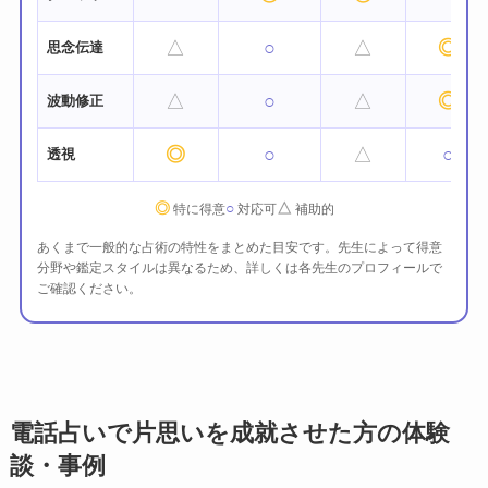
△
○
△
◎
思念伝達
△
○
△
◎
波動修正
◎
○
△
○
透視
◎
○
△
特に得意
対応可
補助的
あくまで一般的な占術の特性をまとめた目安です。先生によって得意
分野や鑑定スタイルは異なるため、詳しくは各先生のプロフィールで
ご確認ください。
電話占いで片思いを成就させた方の体験
談・事例