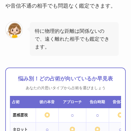
や音信不通の相手でも問題なく鑑定できます。
特に物理的な距離は関係ないの
で、遠く離れた相手でも鑑定でき
ます。
悩み別！どの占術が向いているか早見表
あなたの片思いタイプから占術を選びましょう
占術
彼の本音
アプローチ
告白時期
音信不通
◎
○
○
◎
霊感霊視
○
◎
◎
○
タロット