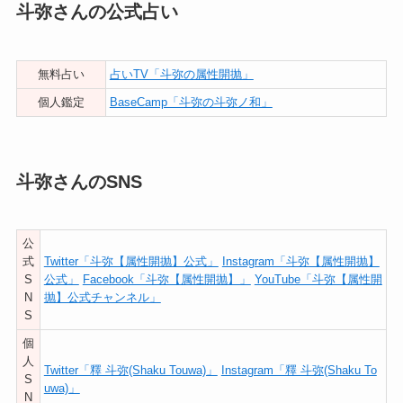
斗弥さんの公式占い
無料占い
占いTV「斗弥の属性開抛」
個人鑑定
BaseCamp「斗弥の斗弥ノ和」
斗弥さんのSNS
公
式
Twitter「斗弥【属性開抛】公式」
Instagram「斗弥【属性開抛】
S
公式」
Facebook「斗弥【属性開抛】」
YouTube「斗弥【属性開
N
抛】公式チャンネル」
S
個
人
Twitter「釋 斗弥(Shaku Touwa)」
Instagram「釋 斗弥(Shaku To
S
uwa)」
N