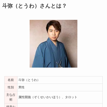
斗弥（とうわ）さんとは？
名前
斗弥（とうわ）
性別
男性
主な占
属性開抛（ぞくせいかいほう）、タロット
術
得意な