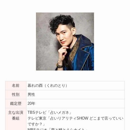
名前
暮れの酉（くれのとり）
性別
男性
鑑定歴
20年
主な出演
TBSテレビ「占いメガネ」
番組
テレビ東京「占いリアリティSHOW どこまで言っていい
ですか？」
MBSラジオ「酉と鰻とうらナイト」