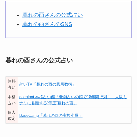
暮れの酉さんの公式占い
暮れの酉さんのSNS
暮れの酉さんの公式占い
無料
占いTV「暮れの酉の鳳凰数術」
占い
本格
cocoloni 本格占い館「老舗占いの館で18年間行列！ 大阪ミ
占い
ナミに君臨する“帝王”暮れの酉」
個人
BaseCamp「暮れの酉の実験小屋」
鑑定