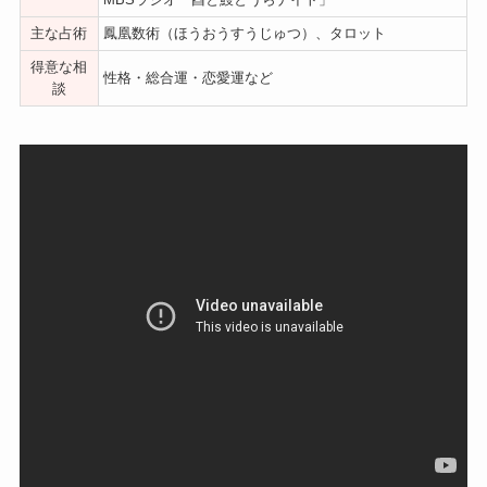
主な占術
鳳凰数術（ほうおうすうじゅつ）、タロット
得意な相
性格・総合運・恋愛運など
談