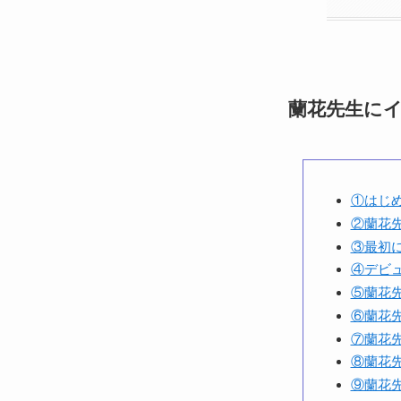
蘭花先生に
①はじ
②蘭花
③最初
④デビ
⑤蘭花
⑥蘭花
⑦蘭花
⑧蘭花
⑨蘭花