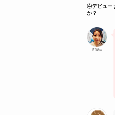
④デビュー
か？
蘭花先生