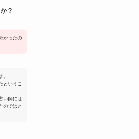
うか？
分かったの
す。
たというこ
占い師には
たのではと