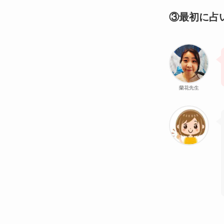
③最初に占
蘭花先生