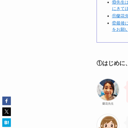
⑩先生
にきて
⑪蘭花
⑫最後
をお願
①はじめに
蘭花先生