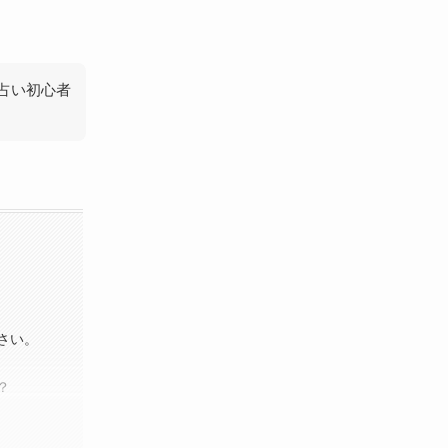
占い初心者
さい。
？