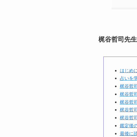
梶谷哲司先
はじめ
占いを
梶谷哲
梶谷哲
梶谷哲
梶谷哲
梶谷哲
鑑定後
最後に