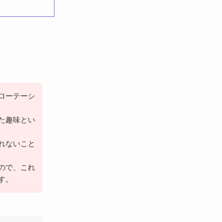
ローテーシ
た趣味とい
れないこと
ので、これ
す。