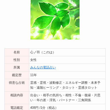
名前
心ノ羽（このは）
性別
女性
所属
みんなの電話占い
鑑定歴
11年
得意な占術
霊感・霊視・波動修正・エネルギー調整・未来予
知・遠隔ヒーリング・タロット・霊感タロット
相談内容
出会い・相手の気持ち・相性・不倫・復縁・片思
い・年の差・浮気・パートナー・三角関係
電話鑑定
408円 /1分（税込）