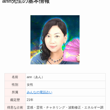
ann先生の基本情報
名前
ann（あん）
性別
女性
所属
みんなの電話占い
鑑定歴
21年
得意な占術
霊感・霊視・チャネリング・波動修正・エネルギー調