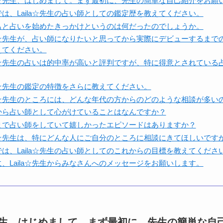
la☆先生、はじめまして。まず最初に、先生の簡単な自己紹介をお願
は、Laila☆先生の占い師としての鑑定歴を教えてください。
もと占いを始めたきっかけというのは何だったのでしょうか。
la☆先生が、占い師になりたいと思ってから実際にデビューするまで
えてください。
la☆先生の占いは的中率が高いと評判ですが、特に得意とされている
la☆先生の鑑定の特徴をさらに教えてください。
la☆先生のところには、どんな年代の方からのどのような相談が多い
から占い師として心がけていることはなんですか？
まで占い師をしていて嬉しかったエピソードはありますか？
la☆先生は、特にどんな人にご自分のところに相談にきてほしいです
は、Laila☆先生の占い師としてのこれからの目標を教えてくださ
、Laila☆先生からみなさんへのメッセージをお願いします。
a☆先生、はじめまして。まず最初に、先生の簡単な自