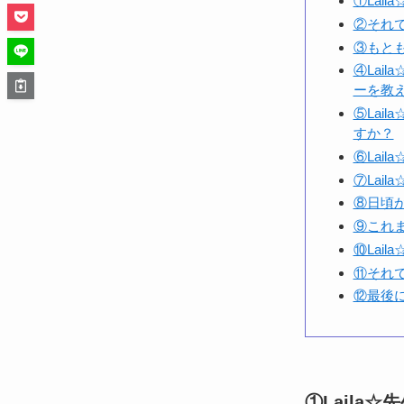
①Lai
②それで
③もと
④Lai
ーを教
⑤Lai
すか？
⑥Lai
⑦Lai
⑧日頃
⑨これ
⑩Lai
⑪それで
⑫最後に
①Lail