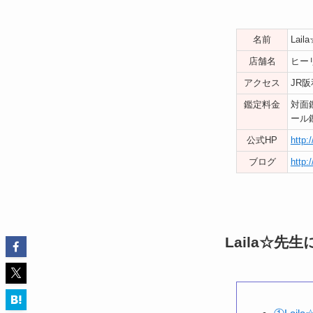
名前
Lai
店舗名
ヒーリ
アクセス
JR
鑑定料金
対面鑑
ール
公式HP
http:
ブログ
http:
Laila☆