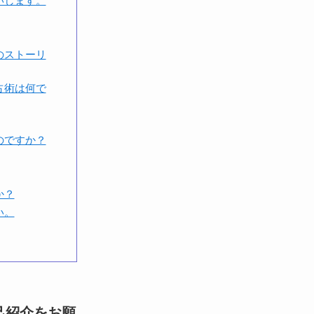
いします。
のストーリ
占術は何で
のですか？
か？
い。
己紹介をお願