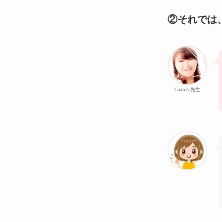
②それでは
Laila☆先生