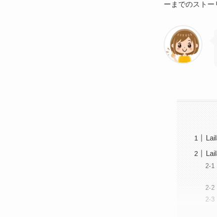
ーまでのストー
L
L