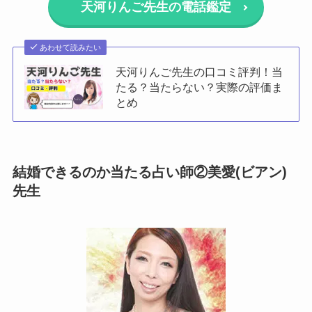
天河りんご先生の電話鑑定
あわせて読みたい
天河りんご先生の口コミ評判！当
たる？当たらない？実際の評価ま
とめ
結婚できるのか当たる占い師②美愛(ビアン)
先生