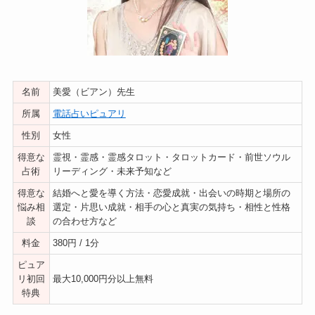
名前
美愛（ビアン）先生
所属
電話占いピュアリ
性別
女性
得意な
霊視・霊感・霊感タロット・タロットカード・前世ソウル
占術
リーディング・未来予知など
得意な
結婚へと愛を導く方法・恋愛成就・出会いの時期と場所の
悩み相
選定・片思い成就・相手の心と真実の気持ち・相性と性格
談
の合わせ方など
料金
380円 / 1分
ピュア
リ初回
最大10,000円分以上無料
特典