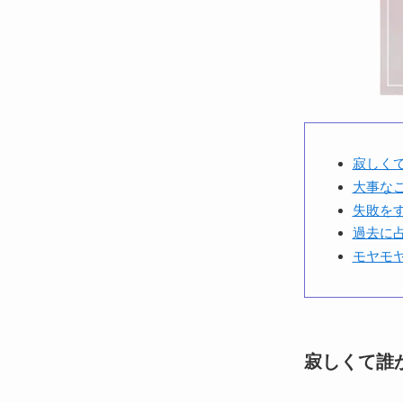
寂しく
大事な
失敗を
過去に
モヤモ
寂しくて誰