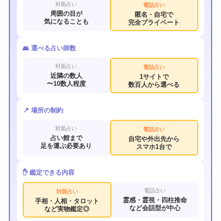
対面占い
電話占い
周囲の目が
匿名・自宅で
気になることも
完全プライベート
👥 選べる占い師数
対面占い
電話占い
近隣の数人
1サイトで
〜10数人程度
数百人から選べる
📍 場所の制約
対面占い
電話占い
占い館まで
自宅や外出先から
足を運ぶ必要あり
スマホ1台で
✋ 鑑定できる内容
電話占い
対面占い
霊感・霊視・四柱推命
手相・人相・タロット
など会話型が中心
など実物鑑定◎