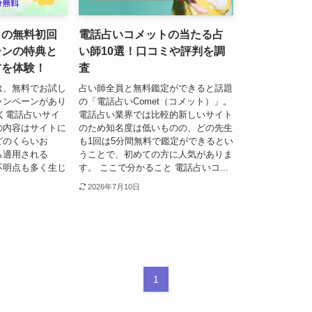
トの無料初回
電話占いコメットの当たる占
ーンの特典と
い師10選！口コミや評判を調
方を体験！
査
は、無料でお試し
占い師全員と無料鑑定ができると話題
ャンペーンがあり
の「電話占いComet（コメット）」。
く電話占いサイ
電話占い業界では比較的新しいサイト
の内容はサイトに
のため知名度は低いものの、どの先生
どのくらいお
も1回は5分間無料で鑑定ができるとい
ら適用される
うことで、初めての方に人気がありま
不明点も多く生じ
す。 ここで分かること 電話占いコ...
2026年7月10日
1