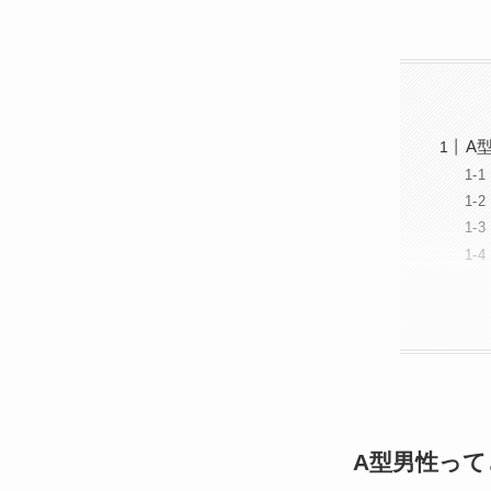
A
A型男性っ