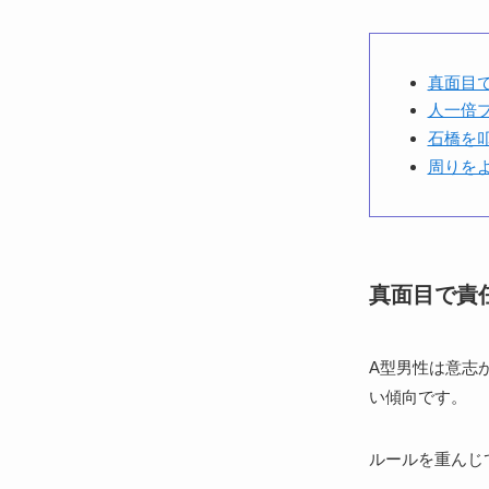
真面目
人一倍
石橋を
周りを
真面目で責
A型男性は意志
い傾向です。
ルールを重んじ