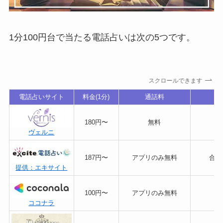
1分100円台で当たる電話占いは次の5つです。
スクロールできます
電話占いサイト
料金(1分)
通話料
180円〜
無料
ヴェルニ
187円〜
アプリのみ無料
合計
提供：エキサイト
100円〜
アプリのみ無料
ココナラ