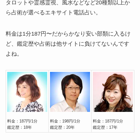
タロットや霊感霊視、風水などなど20種類以上か
ら占術が選べるエキサイト電話占い。
料金は1分187円〜だからかなり安い部類に入るけ
ど、鑑定歴や占術は他サイトに負けてないんです
よね。
料金：187円/1分
料金：198円/1分
料金：187円/1分
鑑定歴：18年
鑑定歴：20年
鑑定歴：17年